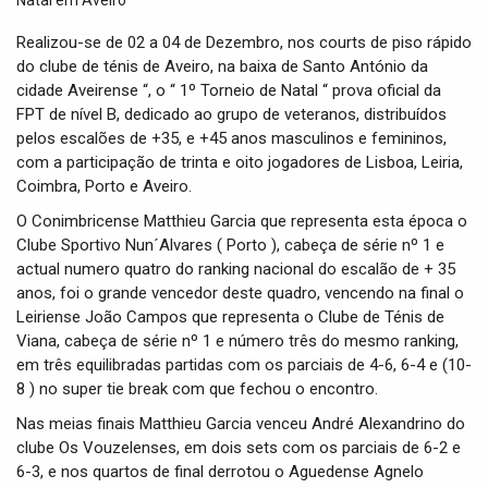
t
i
Realizou-se de 02 a 04 de Dezembro, nos courts de piso rápido
o
do clube de ténis de Aveiro, na baixa de Santo António da
n
cidade Aveirense “, o “ 1º Torneio de Natal “ prova oficial da
FPT de nível B, dedicado ao grupo de veteranos, distribuídos
pelos escalões de +35, e +45 anos masculinos e femininos,
com a participação de trinta e oito jogadores de Lisboa, Leiria,
Coimbra, Porto e Aveiro.
O Conimbricense Matthieu Garcia que representa esta época o
Clube Sportivo Nun´Alvares ( Porto ), cabeça de série nº 1 e
actual numero quatro do ranking nacional do escalão de + 35
anos, foi o grande vencedor deste quadro, vencendo na final o
Leiriense João Campos que representa o Clube de Ténis de
Viana, cabeça de série nº 1 e número três do mesmo ranking,
em três equilibradas partidas com os parciais de 4-6, 6-4 e (10-
8 ) no super tie break com que fechou o encontro.
Nas meias finais Matthieu Garcia venceu André Alexandrino do
clube Os Vouzelenses, em dois sets com os parciais de 6-2 e
6-3, e nos quartos de final derrotou o Aguedense Agnelo