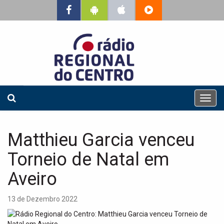
T
o
g
g
Matthieu Garcia venceu
l
e
Torneio de Natal em
n
a
Aveiro
v
i
13 de Dezembro 2022
g
a