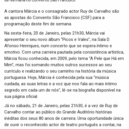
t
i
A cantora Márcia e o consagrado actor Ruy de Carvalho são
o
as apostas do Convento São Francisco (CSF) para a
n
programação deste fim de semana.
Na sexta-feira, 20 de Janeiro, pelas 21h30, Márcia vai
apresentar o seu novo álbum “Picos e Vales”, na Sala D.
Afonso Henriques, num concerto que se espera íntimo e
emotivo. Com uma carreira pautada pela consistência artística,
Márcia ficou conhecida, em 2009, pelo tema “A Pele que Há em
Mim”, mas foi somando muitos outros sucessos ao seu
currículo e realizando o seu caminho na história da música
portuguesa. Hoje, Márcia é conhecida pela sua “música
cuidada, as suas letras e a voz que nos fala ao mais íntimo
segredo em cada um de nós”, lê-se na biografia disponível na
sua página oficial.
Já no sábado, 21 de Janeiro, pelas 21h30, é a vez de Ruy de
Carvalho contar ao público do Grande Auditório histórias
inéditas dos seus 80 anos de carreira. Uma oportunidade única
de ouvir o reconhecido actor de teatro português a contar, na