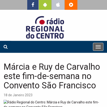
T
o
g
g
Márcia e Ruy de Carvalho
l
e
este fim-de-semana no
n
a
Convento São Francisco
v
i
18 de Janeiro 2023
g
a