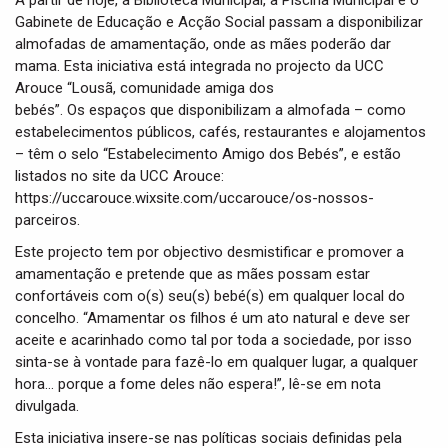
A partir de hoje, a Biblioteca Municipal, a Piscina Municipal e o
t
Gabinete de Educação e Acção Social passam a disponibilizar
i
almofadas de amamentação, onde as mães poderão dar
o
n
mama. Esta iniciativa está integrada no projecto da UCC
Arouce “Lousã, comunidade amiga dos
bebés”. Os espaços que disponibilizam a almofada – como
estabelecimentos públicos, cafés, restaurantes e alojamentos
– têm o selo “Estabelecimento Amigo dos Bebés”, e estão
listados no site da UCC Arouce:
https://uccarouce.wixsite.com/uccarouce/os-nossos-
parceiros.
Este projecto tem por objectivo desmistificar e promover a
amamentação e pretende que as mães possam estar
confortáveis com o(s) seu(s) bebé(s) em qualquer local do
concelho. “Amamentar os filhos é um ato natural e deve ser
aceite e acarinhado como tal por toda a sociedade, por isso
sinta-se à vontade para fazê-lo em qualquer lugar, a qualquer
hora… porque a fome deles não espera!”, lê-se em nota
divulgada.
Esta iniciativa insere-se nas políticas sociais definidas pela