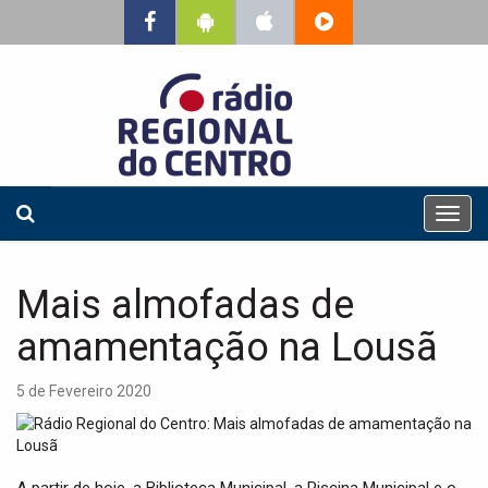
T
o
g
g
Mais almofadas de
l
e
amamentação na Lousã
n
a
5 de Fevereiro 2020
v
i
g
a