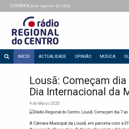
COIMBRA,
8 de Agosto de 2026
INÍCIO
ACTUALIDADE
OPINIÃO
MÚSICA
OU
Lousã: Começam dia
Dia Internacional da 
4 de Março 2020
A Câmara Municipal da Lousã, em parceria com a Ef