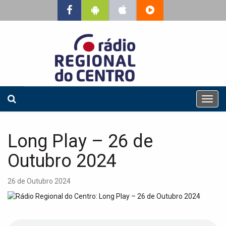
T
o
g
g
Long Play – 26 de
l
e
Outubro 2024
n
a
26 de Outubro 2024
v
i
g
a