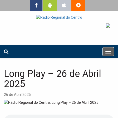
T
o
g
g
Long Play – 26 de Abril
l
e
2025
n
a
26 de Abril 2025
v
i
g
a