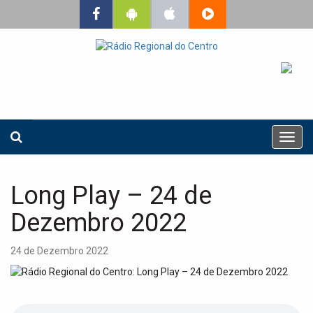
T
o
g
g
Long Play – 24 de
l
e
Dezembro 2022
n
a
24 de Dezembro 2022
v
i
g
a