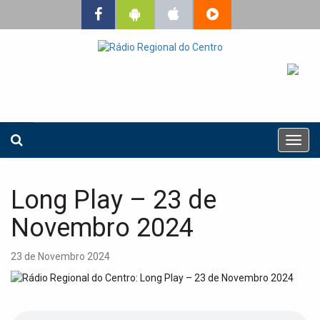
T
o
g
g
Long Play – 23 de
l
e
Novembro 2024
n
a
23 de Novembro 2024
v
i
g
a