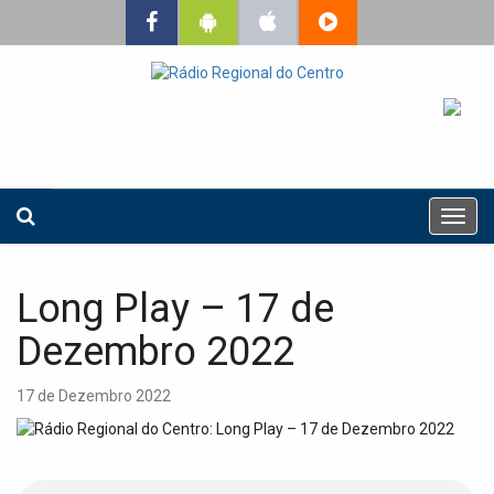
T
o
g
g
Long Play – 17 de
l
e
Dezembro 2022
n
a
17 de Dezembro 2022
v
i
g
a