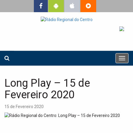
T
o
g
g
Long Play – 15 de
l
e
Fevereiro 2020
n
a
15 de Fevereiro 2020
v
i
g
a