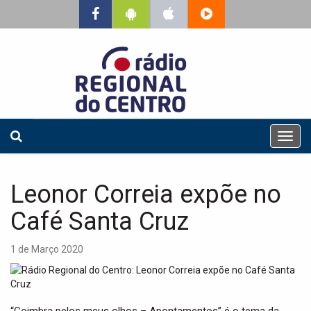
T
o
g
g
Leonor Correia expõe no
l
e
Café Santa Cruz
n
a
1 de Março 2020
v
i
g
a