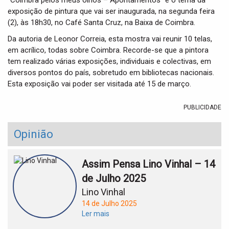
“Coimbra pelos meus olhos – Apontamentos” é o tema da
t
exposição de pintura que vai ser inaugurada, na segunda feira
i
(2), às 18h30, no Café Santa Cruz, na Baixa de Coimbra.
o
n
Da autoria de Leonor Correia, esta mostra vai reunir 10 telas,
em acrílico, todas sobre Coimbra. Recorde-se que a pintora
tem realizado várias exposições, individuais e colectivas, em
diversos pontos do país, sobretudo em bibliotecas nacionais.
Esta exposição vai poder ser visitada até 15 de março.
PUBLICIDADE
Opinião
Assim Pensa Lino Vinhal – 14
de Julho 2025
Lino Vinhal
14 de Julho 2025
Ler mais