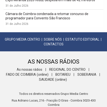
Expo Miranda 2026 reduz despesa em mais de 42 mil euros
31 de Julho 2026
Câmara de Coimbra condenada a retomar concurso de
programador para Convento São Francisco
31 de Julho 2026
GRUPO MEDIA CENTRO
|
SOBRE NÓS
|
ESTATUTO EDITORIAL
|
CONTACTOS
AS NOSSAS RÁDIOS
REGIONAL DO CENTRO
As nossas rádios
|
|
FADO DE COIMBRA (online)
BOTAREU
SOBERANIA
|
|
|
SAUDADE (online)
Todos os direitos reservados Grupo Media Centro
Rua Adriano Lucas, 216 - Fracção D Eiras - Coimbra 3020-430
Coimbra