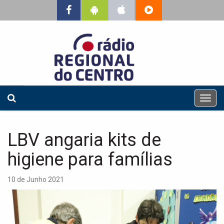
T
o
g
g
LBV angaria kits de
l
e
higiene para famílias
n
a
10 de Junho 2021
v
i
g
a