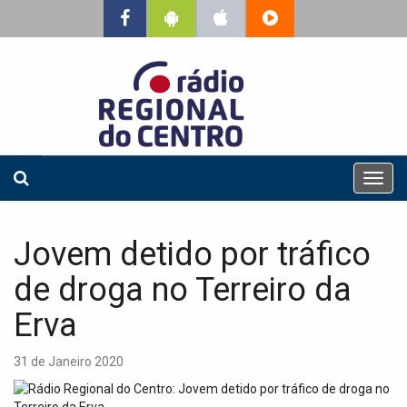
T
o
g
g
Jovem detido por tráfico
l
e
de droga no Terreiro da
n
a
Erva
v
i
31 de Janeiro 2020
g
a