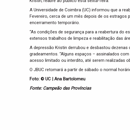
Kristin, reabre ao público esta sexta-feira.
A Universidade de Coimbra (UC) informou que a reab
Fevereiro, cerca de um mês depois de os estragos 
encerramento temporário.
“As condições de segurança para a reabertura do es
extensos trabalhos de limpeza e reabilitação das ár
A depressão Kristin derrubou e desbastou dezenas d
gradeamentos. “Alguns espaços – assinalados com b
acesso limitado ou interdito, até serem realizadas ob
O JBUC retomará a partir de sábado o normal horári
Foto: © UC | Ana Bartolomeu
Fonte: Campeão das Províncias