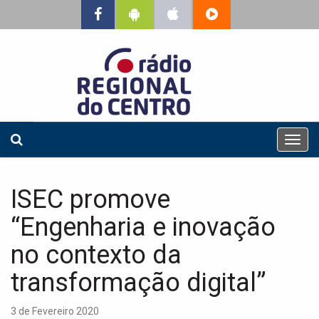
T
o
g
g
ISEC promove
l
e
“Engenharia e inovação
n
a
no contexto da
v
transformação digital”
i
g
a
3 de Fevereiro 2020