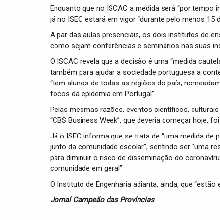
Enquanto que no ISCAC a medida será “por tempo in
já no ISEC estará em vigor “durante pelo menos 15 d
A par das aulas presenciais, os dois institutos de en
como sejam conferências e seminários nas suas in
O ISCAC revela que a decisão é uma “medida cautel
também para ajudar a sociedade portuguesa a conter 
“tem alunos de todas as regiões do país, nomeadam
focos da epidemia em Portugal”.
Pelas mesmas razões, eventos científicos, culturai
“CBS Business Week”, que deveria começar hoje, foi 
Já o ISEC informa que se trata de “uma medida de p
junto da comunidade escolar”, sentindo ser “uma re
para diminuir o risco de disseminação do coronaví
comunidade em geral”.
O Instituto de Engenharia adianta, ainda, que “estão
Jornal Campeão das Províncias