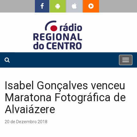
T
o
g
g
Isabel Gonçalves venceu
l
e
Maratona Fotográfica de
n
a
Alvaiázere
v
i
20 de Dezembro 2018
g
a