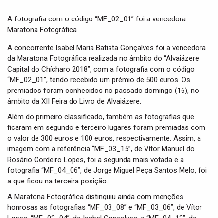
t
i
A fotografia com o código “MF_02_01” foi a vencedora
o
Maratona Fotográfica
n
A concorrente Isabel Maria Batista Gonçalves foi a vencedora
da Maratona Fotográfica realizada no âmbito do “Alvaiázere
Capital do Chícharo 2018”, com a fotografia com o código
“MF_02_01”, tendo recebido um prémio de 500 euros. Os
premiados foram conhecidos no passado domingo (16), no
âmbito da XII Feira do Livro de Alvaiázere.
Além do primeiro classificado, também as fotografias que
ficaram em segundo e terceiro lugares foram premiadas com
o valor de 300 euros e 100 euros, respectivamente. Assim, a
imagem com a referência “MF_03_15”, de Vítor Manuel do
Rosário Cordeiro Lopes, foi a segunda mais votada e a
fotografia “MF_04_06”, de Jorge Miguel Peça Santos Melo, foi
a que ficou na terceira posição.
A Maratona Fotográfica distinguiu ainda com menções
honrosas as fotografias “MF_03_08” e “MF_03_06”, de Vítor
Lopes; “MF_02_04”, de Isabel Gonçalves; e “MF_04_12”, de