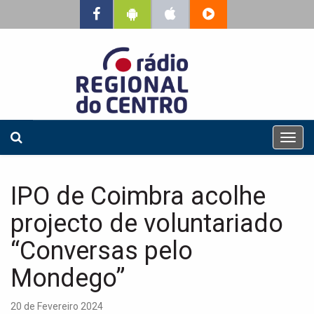
T
o
g
g
IPO de Coimbra acolhe
l
e
projecto de voluntariado
n
a
“Conversas pelo
v
Mondego”
i
g
a
20 de Fevereiro 2024