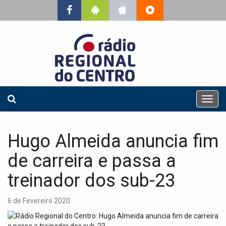
T
o
g
g
Hugo Almeida anuncia fim
l
e
de carreira e passa a
n
a
treinador dos sub-23
v
i
6 de Fevereiro 2020
g
a