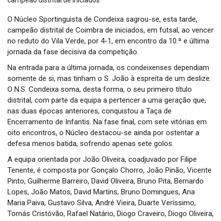
t
i
O Núcleo Sportinguista de Condeixa sagrou-se, esta tarde,
o
campeão distrital de Coimbra de iniciados, em futsal, ao vencer
n
no reduto do Vila Verde, por 4-1, em encontro da 10.ª e última
jornada da fase decisiva da competição.
Na entrada para a última jornada, os condeixenses dependiam
somente de si, mas tinham o S. João à espreita de um deslize.
O N.S. Condeixa soma, desta forma, o seu primeiro título
distrital, com parte da equipa a pertencer a uma geração que,
nas duas épocas anteriores, conquistou a Taça de
Encerramento de Infantis. Na fase final, com sete vitórias em
oito encontros, o Núcleo destacou-se ainda por ostentar a
defesa menos batida, sofrendo apenas sete golos.
A equipa orientada por João Oliveira, coadjuvado por Filipe
Tenente, é composta por Gonçalo Chorro, João Pinão, Vicente
Pinto, Guilherme Barreiro, David Oliveira, Bruno Pita, Bernardo
Lopes, João Matos, David Martins, Bruno Domingues, Ana
Maria Paiva, Gustavo Silva, André Vieira, Duarte Veríssimo,
Tomás Cristóvão, Rafael Natário, Diogo Craveiro, Diogo Oliveira,