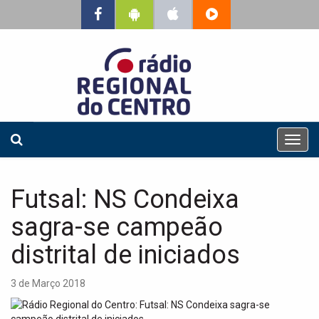
T
o
g
g
Futsal: NS Condeixa
l
e
sagra-se campeão
n
a
distrital de iniciados
v
i
3 de Março 2018
g
a