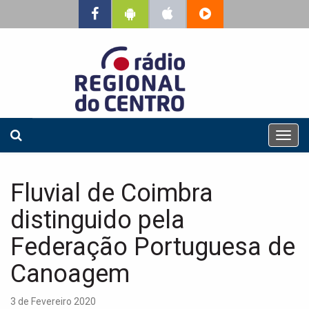
T
o
g
g
Fluvial de Coimbra
l
e
distinguido pela
n
a
Federação Portuguesa de
v
Canoagem
i
g
a
3 de Fevereiro 2020