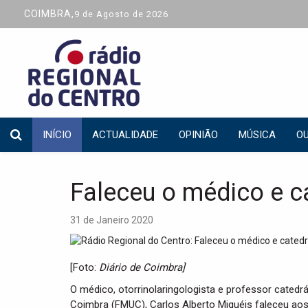
COIMBRA,
9 de Agosto de 2026
INÍCIO
ACTUALIDADE
OPINIÃO
MÚSICA
OU
Faleceu o médico e c
31 de Janeiro 2020
[Foto:
Diário de Coimbra]
O médico, otorrinolaringologista e professor catedr
Coimbra (FMUC), Carlos Alberto Miguéis faleceu aos