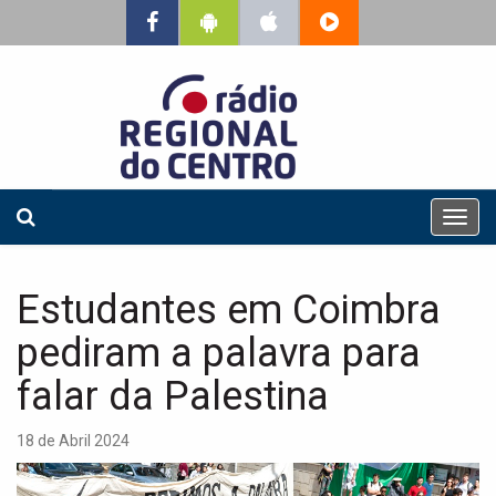
T
o
g
g
Estudantes em Coimbra
l
e
pediram a palavra para
n
a
falar da Palestina
v
i
18 de Abril 2024
g
a