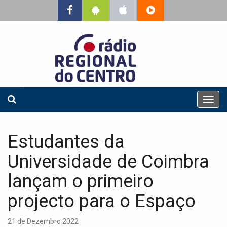
T
o
g
g
Estudantes da
l
e
Universidade de Coimbra
n
a
lançam o primeiro
v
projecto para o Espaço
i
g
a
21 de Dezembro 2022