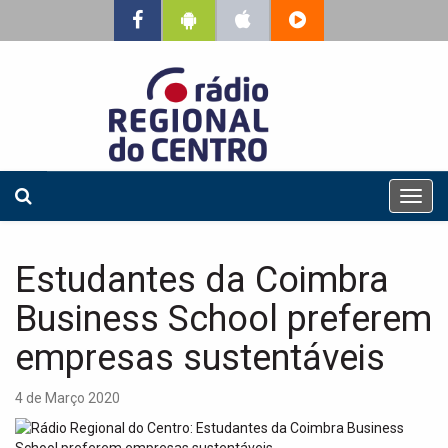
T
o
g
g
Estudantes da Coimbra
l
e
Business School preferem
n
a
empresas sustentáveis
v
i
4 de Março 2020
g
a