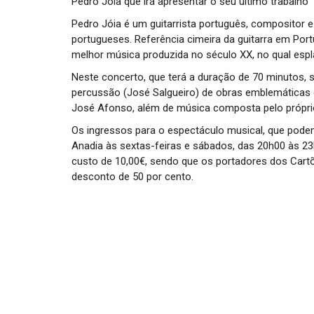
Pedro Jóia que irá apresentar o seu último trabalho 
Pedro Jóia é um guitarrista português, compositor e
portugueses. Referência cimeira da guitarra em Por
melhor música produzida no século XX, no qual espla
Neste concerto, que terá a duração de 70 minutos, 
percussão (José Salgueiro) de obras emblemáticas
José Afonso, além de música composta pelo própri
Os ingressos para o espectáculo musical, que podem 
Anadia às sextas-feiras e sábados, das 20h00 às 23h
custo de 10,00€, sendo que os portadores dos Cart
desconto de 50 por cento.