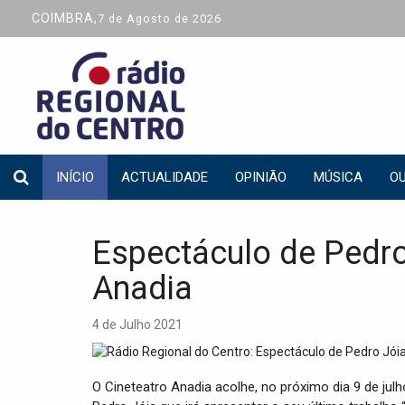
COIMBRA,
7 de Agosto de 2026
INÍCIO
ACTUALIDADE
OPINIÃO
MÚSICA
OU
Espectáculo de Pedro
Anadia
4 de Julho 2021
O Cineteatro Anadia acolhe, no próximo dia 9 de julh