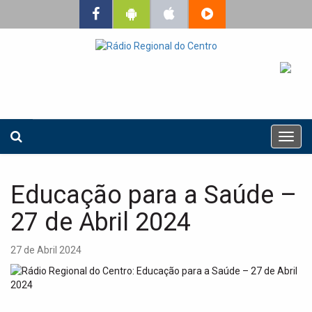
T
o
g
g
Educação para a Saúde –
l
e
27 de Abril 2024
n
a
27 de Abril 2024
v
i
g
a