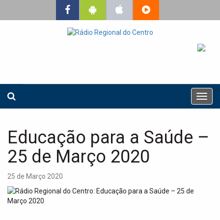
T
o
g
g
Educação para a Saúde –
l
e
25 de Março 2020
n
a
25 de Março 2020
v
i
g
a