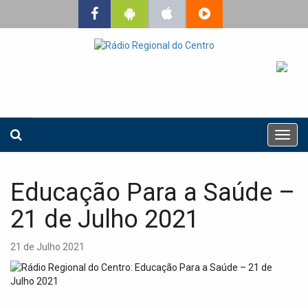
T
o
g
g
Educação Para a Saúde –
l
e
21 de Julho 2021
n
a
21 de Julho 2021
v
i
g
a