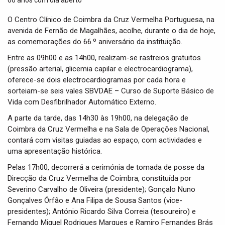
t
i
O Centro Clínico de Coimbra da Cruz Vermelha Portuguesa, na
o
avenida de Fernão de Magalhães, acolhe, durante o dia de hoje,
n
as comemorações do 66.º aniversário da instituição.
Entre as 09h00 e as 14h00, realizam-se rastreios gratuitos
(pressão arterial, glicemia capilar e electrocardiograma),
oferece-se dois electrocardiogramas por cada hora e
sorteiam-se seis vales SBVDAE – Curso de Suporte Básico de
Vida com Desfibrilhador Automático Externo.
A parte da tarde, das 14h30 às 19h00, na delegação de
Coimbra da Cruz Vermelha e na Sala de Operações Nacional,
contará com visitas guiadas ao espaço, com actividades e
uma apresentação histórica.
Pelas 17h00, decorrerá a cerimónia de tomada de posse da
Direcção da Cruz Vermelha de Coimbra, constituída por
Severino Carvalho de Oliveira (presidente); Gonçalo Nuno
Gonçalves Órfão e Ana Filipa de Sousa Santos (vice-
presidentes); António Ricardo Silva Correia (tesoureiro) e
Fernando Miguel Rodrigues Marques e Ramiro Fernandes Brás