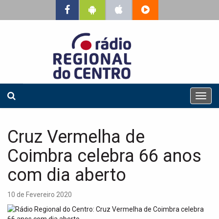
T
o
g
g
Cruz Vermelha de
l
e
Coimbra celebra 66 anos
n
a
com dia aberto
v
i
10 de Fevereiro 2020
g
a