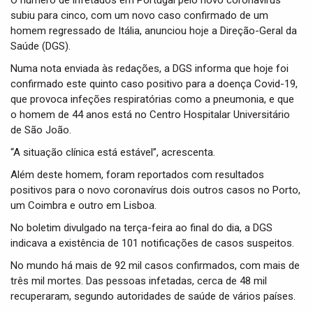
O número de infetados em Portugal pelo novo coronavírus
t
subiu para cinco, com um novo caso confirmado de um
i
homem regressado de Itália, anunciou hoje a Direção-Geral da
o
n
Saúde (DGS).
Numa nota enviada às redações, a DGS informa que hoje foi
confirmado este quinto caso positivo para a doença Covid-19,
que provoca infeções respiratórias como a pneumonia, e que
o homem de 44 anos está no Centro Hospitalar Universitário
de São João.
“A situação clínica está estável”, acrescenta.
Além deste homem, foram reportados com resultados
positivos para o novo coronavírus dois outros casos no Porto,
um Coimbra e outro em Lisboa.
No boletim divulgado na terça-feira ao final do dia, a DGS
indicava a existência de 101 notificações de casos suspeitos.
No mundo há mais de 92 mil casos confirmados, com mais de
três mil mortes. Das pessoas infetadas, cerca de 48 mil
recuperaram, segundo autoridades de saúde de vários países.