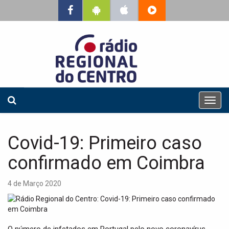
T
o
g
g
Covid-19: Primeiro caso
l
e
confirmado em Coimbra
n
a
4 de Março 2020
v
i
g
a