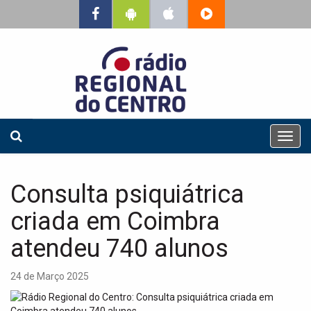
T
o
g
g
Consulta psiquiátrica
l
e
criada em Coimbra
n
a
atendeu 740 alunos
v
i
24 de Março 2025
g
a