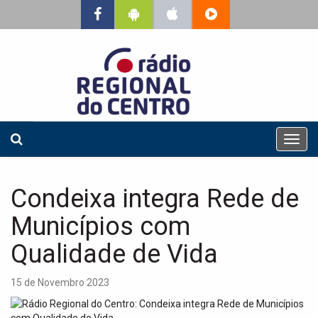
T
o
g
g
Condeixa integra Rede de
l
e
Municípios com
n
a
Qualidade de Vida
v
i
15 de Novembro 2023
g
a