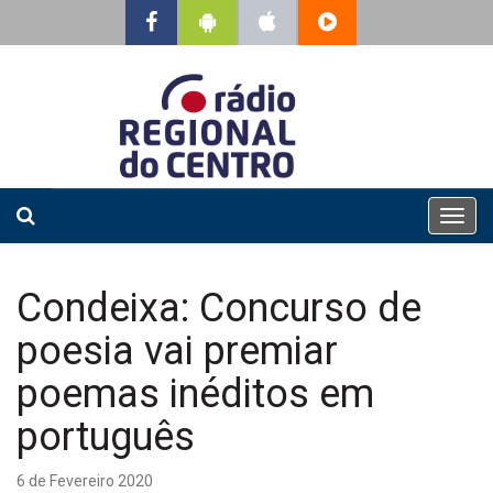
T
o
g
g
Condeixa: Concurso de
l
e
poesia vai premiar
n
a
poemas inéditos em
v
português
i
g
a
6 de Fevereiro 2020