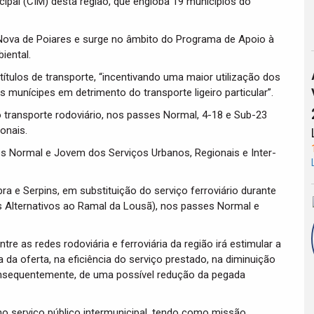
pal (CIM) desta região, que engloba 19 municípios do
Nova de Poiares e surge no âmbito do Programa de Apoio à
iental.
títulos de transporte, “incentivando uma maior utilização dos
 munícipes em detrimento do transporte ligeiro particular”.
 transporte rodoviário, nos passes Normal, 4-18 e Sub-23
onais.
es Normal e Jovem dos Serviços Urbanos, Regionais e Inter-
ra e Serpins, em substituição do serviço ferroviário durante
os Alternativos ao Ramal da Lousã), nos passes Normal e
re as redes rodoviária e ferroviária da região irá estimular a
 da oferta, na eficiência do serviço prestado, na diminuição
 consequentemente, de uma possível redução da pegada
o serviço público intermunicipal, tendo como missão