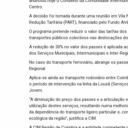
anunciou hoje o Conselho da Comunidade Intermunici
Centro.
A decisão foi tomada durante uma reunião em Vila 
Redução Tarifária (PART), financiado pelo Fundo Amb
O programa pretende reduzir o valor das tarifas dos 
transportes públicos colectivos nas deslocações dos
A redução de 30% no valor dos passes é aplicada ao
dos Serviços Municipais, Intermunicipais e Inter-Regi
No caso do transporte ferroviário, abrange os pass
Regional.
Aplica-se ainda ao transporte rodoviário entre Coimb
o período de intervenção na linha da Lousã (Serviç
Jovem.
“A diminuição do preço dos passes e a articulação ent
utilização destes serviços, resultando numa melhoria
da dependência do transporte ligeiro particular e,
ecológica da região”, justifica a CIM.
A CIM Região de Coimbra é a entidade competente n