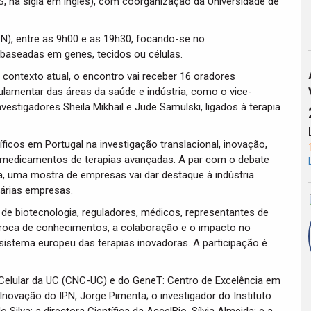
, na sigla em inglês), com coorganização da Universidade de
PN), entre as 9h00 e as 19h30, focando-se no
baseadas em genes, tecidos ou células.
contexto atual, o encontro vai receber 16 oradores
ulamentar das áreas da saúde e indústria, como o vice-
estigadores Sheila Mikhail e Jude Samulski, ligados à terapia
icos em Portugal na investigação translacional, inovação,
a medicamentos de terapias avançadas. A par com o debate
a, uma mostra de empresas vai dar destaque à indústria
árias empresas.
de biotecnologia, reguladores, médicos, representantes de
 troca de conhecimentos, a colaboração e o impacto no
sistema europeu das terapias inovadoras. A participação é
 Celular da UC (CNC-UC) e do GeneT: Centro de Excelência em
 Inovação do IPN, Jorge Pimenta; o investigador do Instituto