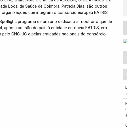
 Silva; a directora Científica da AccelBio, Sílvia Almeida; e a
ade Local de Saúde de Coimbra, Patrícia Dias, são outros
e organizações que integram o consórcio europeu EATRIS.
potlight, programa de um ano dedicado a mostrar o que de
al, após a adesão do país à entidade europeia EATRIS, em
 pelo CNC-UC e pelas entidades nacionais do consórcio.
3