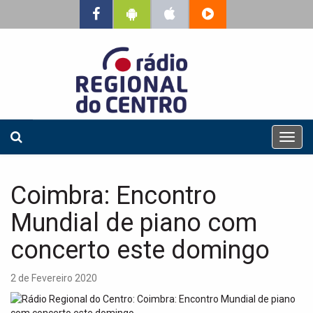
T
o
g
g
Coimbra: Encontro
l
e
Mundial de piano com
n
a
concerto este domingo
v
i
2 de Fevereiro 2020
g
a