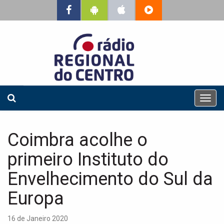
T
o
g
g
Coimbra acolhe o
l
e
primeiro Instituto do
n
a
Envelhecimento do Sul da
v
Europa
i
g
a
16 de Janeiro 2020