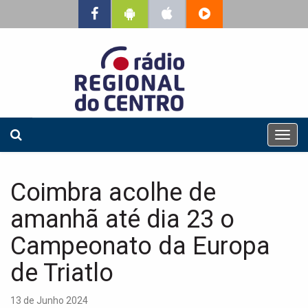
T
o
g
g
Coimbra acolhe de
l
e
amanhã até dia 23 o
n
a
Campeonato da Europa
v
de Triatlo
i
g
a
13 de Junho 2024