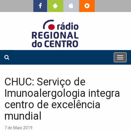
T
o
g
g
CHUC: Serviço de
l
e
Imunoalergologia integra
n
a
centro de excelência
v
mundial
i
g
a
7 de Maio 2019