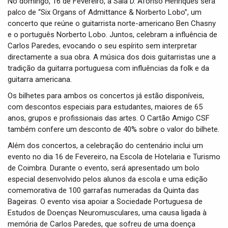
No domingo, 16 de Fevereiro, a Sala D. Afonso Henriques será
palco de “Six Organs of Admittance & Norberto Lobo”, um
concerto que reúne o guitarrista norte-americano Ben Chasny
e o português Norberto Lobo. Juntos, celebram a influência de
Carlos Paredes, evocando o seu espírito sem interpretar
directamente a sua obra. A música dos dois guitarristas une a
tradição da guitarra portuguesa com influências da folk e da
guitarra americana.
Os bilhetes para ambos os concertos já estão disponíveis,
com descontos especiais para estudantes, maiores de 65
anos, grupos e profissionais das artes. O Cartão Amigo CSF
também confere um desconto de 40% sobre o valor do bilhete.
Além dos concertos, a celebração do centenário inclui um
evento no dia 16 de Fevereiro, na Escola de Hotelaria e Turismo
de Coimbra. Durante o evento, será apresentado um bolo
especial desenvolvido pelos alunos da escola e uma edição
comemorativa de 100 garrafas numeradas da Quinta das
Bageiras. O evento visa apoiar a Sociedade Portuguesa de
Estudos de Doenças Neuromusculares, uma causa ligada à
memória de Carlos Paredes, que sofreu de uma doença