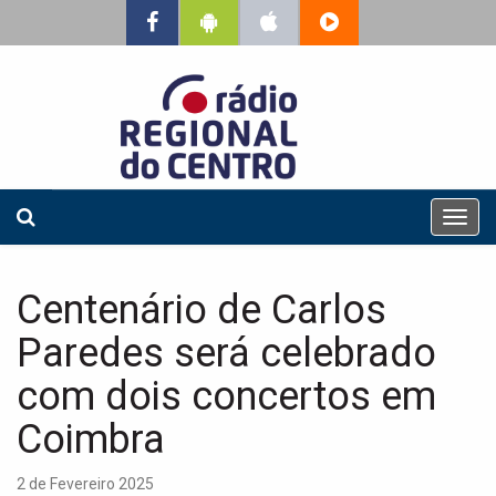
T
o
g
g
Centenário de Carlos
l
e
Paredes será celebrado
n
a
com dois concertos em
v
Coimbra
i
g
a
2 de Fevereiro 2025