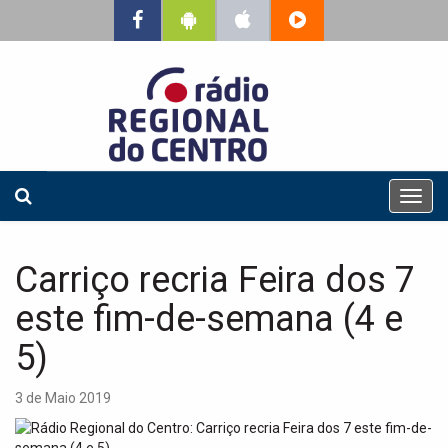
T
o
g
g
Carriço recria Feira dos 7
l
e
este fim-de-semana (4 e
n
a
5)
v
i
3 de Maio 2019
g
a