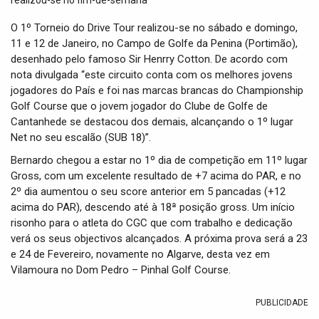
t
i
O 1º Torneio do Drive Tour realizou-se no sábado e domingo,
o
11 e 12 de Janeiro, no Campo de Golfe da Penina (Portimão),
n
desenhado pelo famoso Sir Henrry Cotton. De acordo com
nota divulgada “este circuito conta com os melhores jovens
jogadores do País e foi nas marcas brancas do Championship
Golf Course que o jovem jogador do Clube de Golfe de
Cantanhede se destacou dos demais, alcançando o 1º lugar
Net no seu escalão (SUB 18)”.
Bernardo chegou a estar no 1º dia de competição em 11º lugar
Gross, com um excelente resultado de +7 acima do PAR, e no
2º dia aumentou o seu score anterior em 5 pancadas (+12
acima do PAR), descendo até à 18ª posição gross. Um início
risonho para o atleta do CGC que com trabalho e dedicação
verá os seus objectivos alcançados. A próxima prova será a 23
e 24 de Fevereiro, novamente no Algarve, desta vez em
Vilamoura no Dom Pedro – Pinhal Golf Course.
PUBLICIDADE