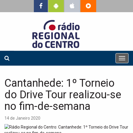
T
o
g
g
Cantanhede: 1º Torneio
l
e
do Drive Tour realizou-se
n
a
no fim-de-semana
v
i
14 de Janeiro 2020
g
a