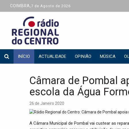
COIMBRA,
7 de Agosto de 2026
INÍCIO
ACTUALIDADE
OPINIÃO
MÚSICA
OU
Câmara de Pombal ap
escola da Água For
26 de Janeiro 2020
A Câmara Municipal de Pombal vai custear as repar