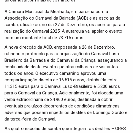
t
i
A Câmara Municipal da Mealhada, em parceria com a
o
Associação do Carnaval da Bairrada (ACB) e as escolas de
n
samba, oficializou, no dia 27 de Dezembro, os acordos para a
realização do Carnaval 2025. A autarquia vai apoiar o evento
com um montante total de 73.715 euros.
A nova direcção da ACB, empossada a 26 de Dezembro,
rubricou o protocolo para a organização do Carnaval Luso-
Brasileiro da Bairrada e do Carnaval da Criança, assegurando a
continuidade deste evento que atrai milhares de visitantes
todos os anos. O executivo camarário aprovou uma
comparticipação directa de 16.515 euros, distribuída entre
11.315 euros para o Carnaval Luso-Brasileiro e 5.200 euros
para o Carnaval da Criança. Adicionalmente, foi alocada uma
verba extraordinária de 24.960 euros, destinada a cobrir
eventuais prejuízos decorrentes de condições climatéricas
adversas que possam impedir os desfiles de Domingo Gordo e
da terça-feira de Carnaval.
As quatro escolas de samba que integram os desfiles – GRES