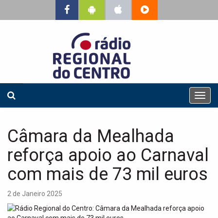
T
o
g
g
Câmara da Mealhada
l
e
reforça apoio ao Carnaval
n
a
com mais de 73 mil euros
v
i
2 de Janeiro 2025
g
a