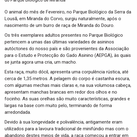
t
i
O animal do mês de Fevereiro, no Parque Biológico da Serra da
o
Lousã, em Miranda do Corvo, surgiu naturalmente, após o
n
nascimento de um burro de raça de Miranda do Douro.
Os três exemplares adultos presentes no Parque Biológico
pertencem a umas das últimas variedades de asininos
autóctones do nosso país e são provenientes da Associação
para o Estudo e Protecção do Gado Asinino (AEPGA), às quais
se junta agora uma cria, um macho.
Esta raça, muito dócil, apresenta uma corpulência rústica, até
cerca de 1,35 metros. A pelagem do corpo é castanha escura,
com algumas mechas mais claras e, na sua volumosa cabeça,
apresentam manchas brancas em redor dos olhos e no
focinho. As suas orelhas são muito características, grandes e
largas na base com muito pelo, terminando de forma
arredondada.
Devido à sua longevidade e polivalência, antigamente eram
utilizados para a lavoura tradicional de minifúndio mas com o
abandono destes meios de vida, a raça começou a entrar em