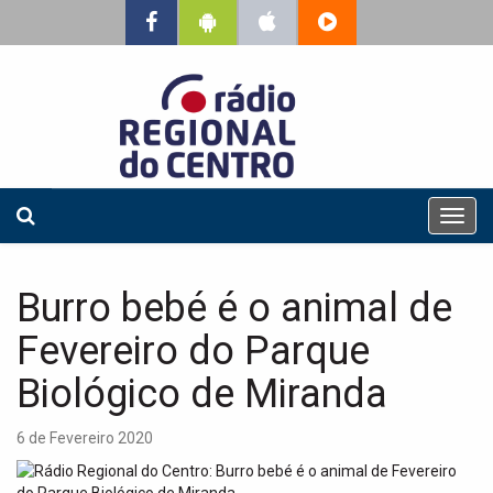
T
o
g
g
Burro bebé é o animal de
l
e
Fevereiro do Parque
n
a
Biológico de Miranda
v
i
6 de Fevereiro 2020
g
a