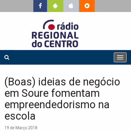
T
o
g
g
(Boas) ideias de negócio
l
e
em Soure fomentam
n
a
empreendedorismo na
v
escola
i
g
a
19 de Março 2018