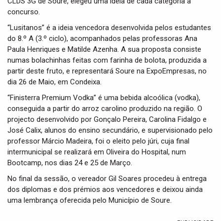
CLDS 3G de Soure, elegeu uma ideia de cada categoria a
concurso.
“Lusitanos” é a ideia vencedora desenvolvida pelos estudantes
do 8.º A (3.º ciclo), acompanhados pelas professoras Ana
Paula Henriques e Matilde Azenha. A sua proposta consiste
numas bolachinhas feitas com farinha de bolota, produzida a
partir deste fruto, e representará Soure na ExpoEmpresas, no
dia 26 de Maio, em Condeixa.
“Finisterra Premium Vodka” é uma bebida alcoólica (vodka),
conseguida a partir do arroz carolino produzido na região. O
projecto desenvolvido por Gonçalo Pereira, Carolina Fidalgo e
José Calix, alunos do ensino secundário, e supervisionado pelo
professor Márcio Madeira, foi o eleito pelo júri, cuja final
intermunicipal se realizará em Oliveira do Hospital, num
Bootcamp, nos dias 24 e 25 de Março.
No final da sessão, o vereador Gil Soares procedeu à entrega
dos diplomas e dos prémios aos vencedores e deixou ainda
uma lembrança oferecida pelo Município de Soure.