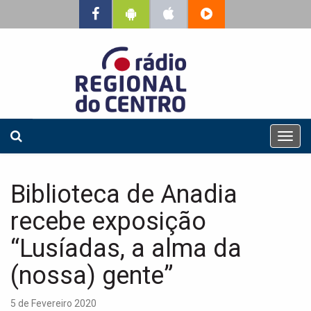
T
o
g
g
Biblioteca de Anadia
l
e
recebe exposição
n
a
“Lusíadas, a alma da
v
(nossa) gente”
i
g
a
5 de Fevereiro 2020