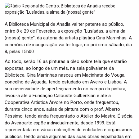
t
i
o
n
A Biblioteca Municipal de Anadia vai ter patente ao público,
entre 8 e 29 de Fevereiro, a exposição “Lusíadas, a alma da
(nossa) gente”, da autoria da artista plástica Gina Marrinhas. A
cerimónia de inauguração vai ter lugar, no próximo sábado, dia
8, pelas 15h00.
Ao todo, serão 16 as pinturas a óleo sobre tela que estarão
expostas, ao longo de um mês, na sala polivalente da
Biblioteca. Gina Marrinhas nasceu em Macinhata do Vouga,
concelho de Águeda, tendo estudado em Aveiro e Lisboa. A
sua necessidade de aperfeiçoamento no campo da pintura,
levou-a até a Fundação Calouste Gulbenkian e até à
Cooperativa Artística Árvore no Porto, onde frequentou,
durante cinco anos, aulas de pintura com o prof. Alberto
Péssimo, tendo ainda frequentado o Atelier do Mestre. É sócia
do Aveiroarte expõe individualmente, desde 1999. Está
representada em várias colecções de entidades e organismos
públicos, tendo ainda algumas das suas obras espalhadas em