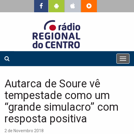
T
o
g
g
Autarca de Soure vê
l
e
tempestade como um
n
a
“grande simulacro” com
v
resposta positiva
i
g
a
2 de Novembro 2018