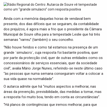
t
i
o
n
Ainda com a memória daquelas horas de vendaval bem
presente, dos dias difíceis que se seguiram, da contabilidade
dos prejuízos, é agora mais a frio que o presidente da Câmara
Municipal de Soure olha para a tempestade Leslie que há três
semanas “varreu” (também) o seu concelho.
“Não houve feridos e como tal estamos na presença de um
grande ´simulacro´, cuja resposta foi bastante positiva, quer
por parte da protecção civil, quer de outras entidades como os
concessionários de serviços essenciais, quer da sociedade
civil”, avalia Mário Jorge Nunes, referindo-se neste último caso
“às pessoas que numa semana conseguiram voltar a colocar a
sua vida quase na normalidade”.
O autarca admite que há “muitos aspectos a melhorar, nas
áreas da prevenção, previsibilidade, das medidas a tomar, mas
a resposta foi muito boa, tendo em conta as circunstâncias”.
“Há planos de contingências que iremos melhorar, para que