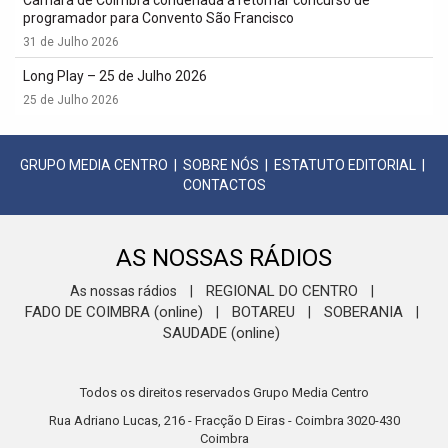
Câmara de Coimbra condenada a retomar concurso de
programador para Convento São Francisco
31 de Julho 2026
Long Play – 25 de Julho 2026
25 de Julho 2026
GRUPO MEDIA CENTRO
|
SOBRE NÓS
|
ESTATUTO EDITORIAL
|
CONTACTOS
AS NOSSAS RÁDIOS
REGIONAL DO CENTRO
As nossas rádios
|
|
FADO DE COIMBRA (online)
BOTAREU
SOBERANIA
|
|
|
SAUDADE (online)
Todos os direitos reservados Grupo Media Centro
Rua Adriano Lucas, 216 - Fracção D Eiras - Coimbra 3020-430
Coimbra