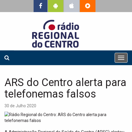
T
o
g
g
ARS do Centro alerta para
l
e
telefonemas falsos
n
a
30 de Julho 2020
v
i
g
a