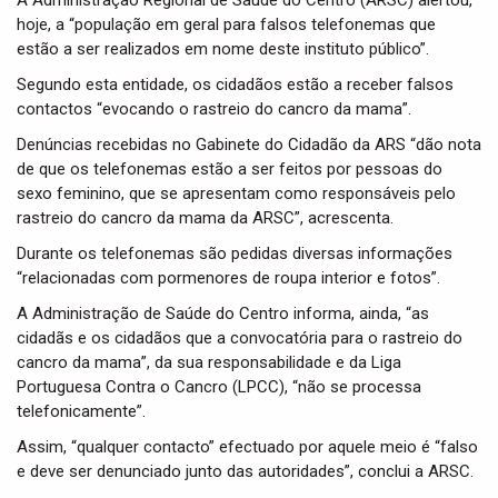
A Administração Regional de Saúde do Centro (ARSC) alertou,
t
hoje, a “população em geral para falsos telefonemas que
i
estão a ser realizados em nome deste instituto público”.
o
n
Segundo esta entidade, os cidadãos estão a receber falsos
contactos “evocando o rastreio do cancro da mama”.
Denúncias recebidas no Gabinete do Cidadão da ARS “dão nota
de que os telefonemas estão a ser feitos por pessoas do
sexo feminino, que se apresentam como responsáveis pelo
rastreio do cancro da mama da ARSC”, acrescenta.
Durante os telefonemas são pedidas diversas informações
“relacionadas com pormenores de roupa interior e fotos”.
A Administração de Saúde do Centro informa, ainda, “as
cidadãs e os cidadãos que a convocatória para o rastreio do
cancro da mama”, da sua responsabilidade e da Liga
Portuguesa Contra o Cancro (LPCC), “não se processa
telefonicamente”.
Assim, “qualquer contacto” efectuado por aquele meio é “falso
e deve ser denunciado junto das autoridades”, conclui a ARSC.